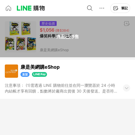
筆記
歷史低價
$1,056
(降$384)
爆笑科學王1-5套書
商品已停售
康是美網購eShop
康是美網購eShop
注意事項：​ (1)需透過 LINE 購物前往並在同一瀏覽器於 24 小時
內結帳才享有回饋，點數將於廠商出貨後 30 天後發送。​是否符
合回饋資格，依LINE購物系統紀錄為準。 (2)若使用康是美網購
APP下單，將無法獲得點數回饋。​ (3)以下品類商品均無回饋：​ -
黃金鑽飾/精品相關/3C數位(含周邊)/家電視聽/運動戶外/母嬰用
品​ -統一時代百貨/夢時代部分商品​ -博客來商品及其他指定商品​
(4)符合LINE POINTS回饋資格之訂單及各商品之「LINE回
饋%」，將於訂單成立後由「LINE購物通知」之官方帳號訊息通
知。亦可於LINE購物網站或APP中的「我的訂單」頁面查詢，請