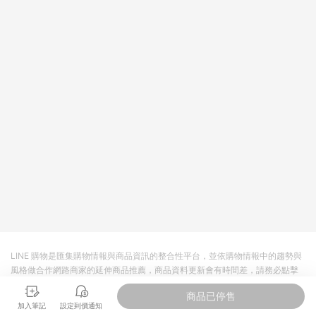
依LINE購物網站訂單成立通知為準。​​ (5)LINE購物設有「單一商
品最高回饋點數」機制 (部分時段開放「回饋無上限」)，以同一
訂單中同一商品不論件數計算，請依訂單成立當下LINE購物的回
饋機制為準。
LINE 購物是匯集購物情報與商品資訊的整合性平台，並依購物情報中的趨勢與
風格做合作網路商家的延伸商品推薦，商品資料更新會有時間差，請務必點擊
商品至各合作網路商家，確認現售價與購物條件，一切資訊以合作廠商網頁為
商品已停售
準。
加入筆記
設定到價通知