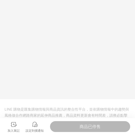
依LINE購物網站訂單成立通知為準。​​ (5)LINE購物設有「單一商
品最高回饋點數」機制 (部分時段開放「回饋無上限」)，以同一
訂單中同一商品不論件數計算，請依訂單成立當下LINE購物的回
饋機制為準。
LINE 購物是匯集購物情報與商品資訊的整合性平台，並依購物情報中的趨勢與
風格做合作網路商家的延伸商品推薦，商品資料更新會有時間差，請務必點擊
商品至各合作網路商家，確認現售價與購物條件，一切資訊以合作廠商網頁為
商品已停售
準。
加入筆記
設定到價通知