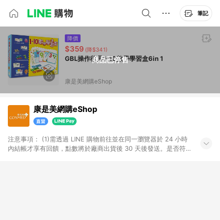
筆記
降價
$359
(降$341)
GBL操作教具1-10數學學習盒6in 1
商品已停售
康是美網購eShop
康是美網購eShop
注意事項：​ (1)需透過 LINE 購物前往並在同一瀏覽器於 24 小時
內結帳才享有回饋，點數將於廠商出貨後 30 天後發送。​是否符
合回饋資格，依LINE購物系統紀錄為準。 (2)若使用康是美網購
APP下單，將無法獲得點數回饋。​ (3)以下品類商品均無回饋：​ -
黃金鑽飾/精品相關/3C數位(含周邊)/家電視聽/運動戶外/母嬰用
品​ -統一時代百貨/夢時代部分商品​ -博客來商品及其他指定商品​
(4)符合LINE POINTS回饋資格之訂單及各商品之「LINE回
饋%」，將於訂單成立後由「LINE購物通知」之官方帳號訊息通
知。亦可於LINE購物網站或APP中的「我的訂單」頁面查詢，請