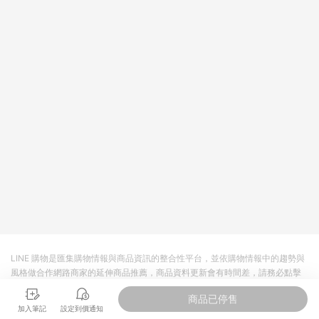
依LINE購物網站訂單成立通知為準。​​ (5)LINE購物設有「單一商
品最高回饋點數」機制 (部分時段開放「回饋無上限」)，以同一
訂單中同一商品不論件數計算，請依訂單成立當下LINE購物的回
饋機制為準。
LINE 購物是匯集購物情報與商品資訊的整合性平台，並依購物情報中的趨勢與
風格做合作網路商家的延伸商品推薦，商品資料更新會有時間差，請務必點擊
商品至各合作網路商家，確認現售價與購物條件，一切資訊以合作廠商網頁為
商品已停售
準。
加入筆記
設定到價通知