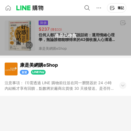
筆記
降價
$237
(降$33)
任何人都喜歡你的好感說話術：運用情緒心理
商品已停售
學，無論誰都能聊得來的42個收服人心溝通神
技
康是美網購eShop
康是美網購eShop
注意事項：​ (1)需透過 LINE 購物前往並在同一瀏覽器於 24 小時
內結帳才享有回饋，點數將於廠商出貨後 30 天後發送。​是否符
合回饋資格，依LINE購物系統紀錄為準。 (2)若使用康是美網購
APP下單，將無法獲得點數回饋。​ (3)以下品類商品均無回饋：​ -
黃金鑽飾/精品相關/3C數位(含周邊)/家電視聽/運動戶外/母嬰用
品​ -統一時代百貨/夢時代部分商品​ -博客來商品及其他指定商品​
(4)符合LINE POINTS回饋資格之訂單及各商品之「LINE回
饋%」，將於訂單成立後由「LINE購物通知」之官方帳號訊息通
知。亦可於LINE購物網站或APP中的「我的訂單」頁面查詢，請