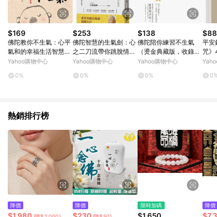
$169
$253
$138
$88
佛陀教你不生氣：心平
佛陀智慧的生氣劍：心
佛陀陪你練習不生氣
平安
氣和的幸福生活智慧
之二刀流帶你跳脫情緒
（燙金典藏版，收錄慈
咒》
[二手書_良好]
障礙與焦躁不安，不再
悲心觀想抄經文）[二
Yahoo購物中心
Yahoo購物中心
Yahoo購物中心
Yah
畏懼傲慢無理[二手書_
手書_良好]
0%
0%
0%
0
近全新]
熱銷排行榜
降價
降價
限時加碼
降價
$1,980
$230
$1,650
$7,
(降$2,000)
(降$50)