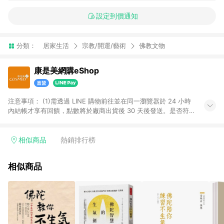
設定到價通知
分類：
居家生活
宗教/開運/藝術
佛教文物
康是美網購eShop
注意事項：​ (1)需透過 LINE 購物前往並在同一瀏覽器於 24 小時
內結帳才享有回饋，點數將於廠商出貨後 30 天後發送。​是否符
合回饋資格，依LINE購物系統紀錄為準。 (2)若使用康是美網購
APP下單，將無法獲得點數回饋。​ (3)以下品類商品均無回饋：​ -
黃金鑽飾/精品相關/3C數位(含周邊)/家電視聽/運動戶外/母嬰用
相似商品
熱銷排行榜
品​ -統一時代百貨/夢時代部分商品​ -博客來商品及其他指定商品​
(4)符合LINE POINTS回饋資格之訂單及各商品之「LINE回
相似商品
饋%」，將於訂單成立後由「LINE購物通知」之官方帳號訊息通
知。亦可於LINE購物網站或APP中的「我的訂單」頁面查詢，請
依LINE購物網站訂單成立通知為準。​​ (5)LINE購物設有「單一商
品最高回饋點數」機制 (部分時段開放「回饋無上限」)，以同一
訂單中同一商品不論件數計算，請依訂單成立當下LINE購物的回
饋機制為準。