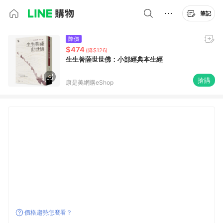
筆記
降價
$474
(降$126)
生生菩薩世世佛：小部經典本生經
搶購
康是美網購eShop
價格趨勢怎麼看？