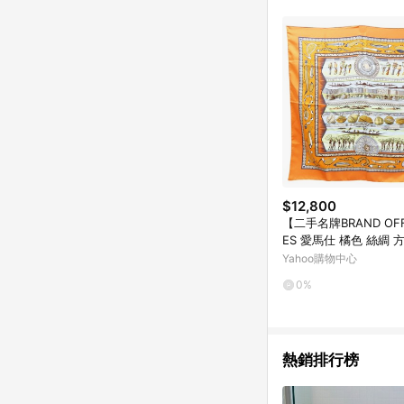
$12,800
【二手名牌BRAND OF
ES 愛馬仕 橘色 絲綢 方
0
Yahoo購物中心
0%
熱銷排行榜