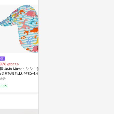
$5,200
降價
降價
Eos 苔綠方巾絲巾
978
$490
(降$372)
(降$39
亞洲跨境設計購物平台 Pinkoi
國 JoJo Maman BeBe - 嬰幼
美國 green s
/兒童泳裝戲水UPF50+防曬護
鬼氈雙面防水
1%
遮陽帽-珊瑚礁
兜單入組-汪
咪愛
媽咪愛
0.5%
0.5%