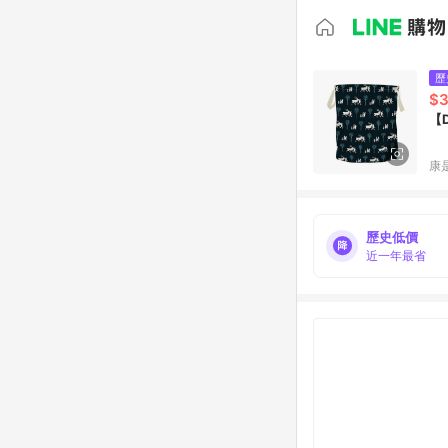
歷
$
【
康
歷史低價
近一年最省