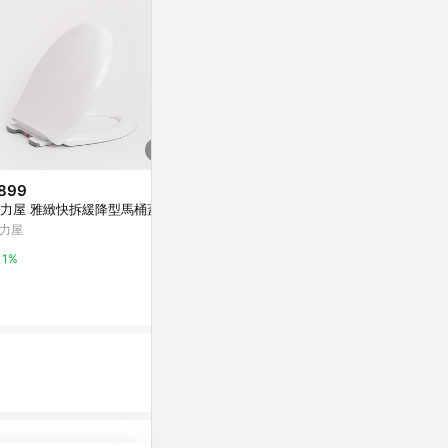
899
$3,980
降價
力屋 雅緻快拆緩降型馬桶蓋
ＭedGear
$128
(降$32)
洗臀洗澡椅
力屋
懶角落地漏防臭器硅膠墊下水道
東森購物 ETMa
防臭蓋衛生間廁所防返臭封蓋堵
1%
口器
東森購物 ETMall
0.5%
0.5%