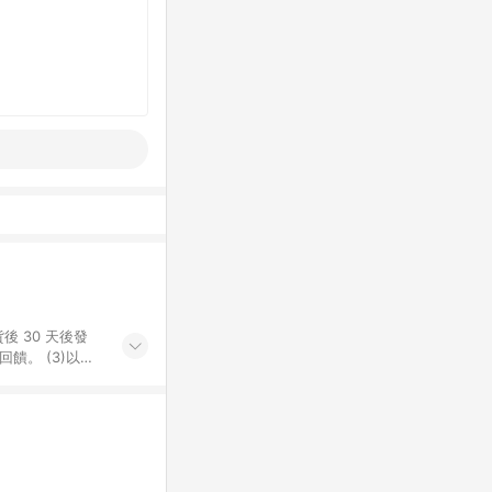
後 30 天後發
。​ (3)以下
百貨/夢時代部分商
，將於訂單成立後由
LINE購物網站
」)，以同一訂單中