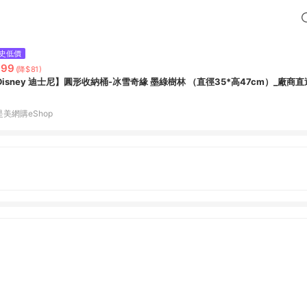
史低價
399
(降$81)
Disney 迪士尼】圓形收納桶-冰雪奇緣 墨綠樹林 （直徑35*高47cm）_廠商直
是美網購eShop