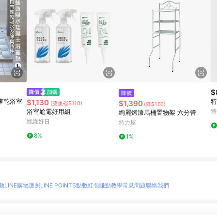
$
降價
磚速乾浴室
特
$1,130
$1,390
(雙重省$110)
(降$160)
浴室尬電好用組
特
絢麗烤漆馬桶置物架 六分管
綠綠好日
特力屋
8%
1%
動
LINE購物護照
LINE POINTS點數紅包
賺點教學
常見問題
聯絡我們