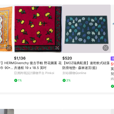
$1,136
$520
F】HERM
Givenchy 復古手帕 野花圖案 花
【MOZ瑞典駝鹿】速乾軟式硅藻
$
巾 90*9
卉邊框 19 x 18.5 英吋
防滑地墊- 森林迷宮(藍)
英
亞洲跨境設計購物平台 Pinkoi
京站i購物Qonline
兒
頸
媽
1%
3%