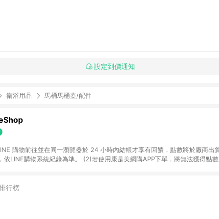
設定到價通知
衛浴用品
馬桶馬桶蓋/配件
Shop
過 LINE 購物前往並在同一瀏覽器於 24 小時內結帳才享有回饋，點數將於廠商出貨
依LINE購物系統紀錄為準。 (2)若使用康是美網購APP下單，將無法獲得點數回饋
黃金鑽飾/精品相關/3C數位(含周邊)/家電視聽/運動戶外/母嬰用品​ -統一時代
指定商品​ (4)符合LINE POINTS回饋資格之訂單及各商品之「LINE回饋%」
官方帳號訊息通知。亦可於LINE購物網站或APP中的「我的訂單」頁面查詢，請依
排行榜
(5)LINE購物設有「單一商品最高回饋點數」機制 (部分時段開放「回饋無上限
請依訂單成立當下LINE購物的回饋機制為準。