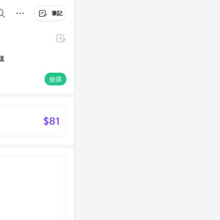
筆記
送
搶購
$81