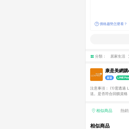
價格趨勢怎麼看？
分類：
居家生活
康是美網購e
注意事項：​ (1)需透
送。​是否符合回饋資格，
品類商品均無回饋：​ -
品​ -博客來商品及其他
「LINE購物通知」之
相似商品
熱銷
訂單成立通知為準。​​ 
同一商品不論件數計算，
相似商品