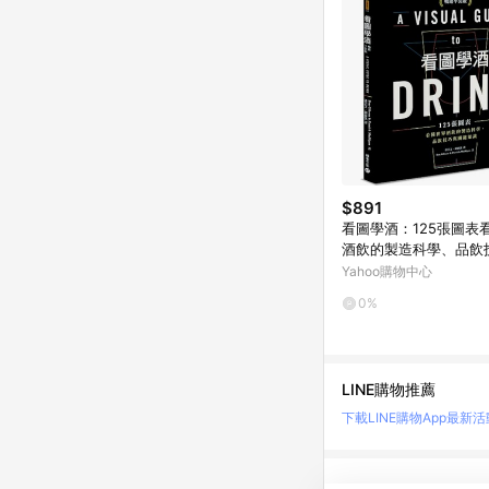
$891
看圖學酒：125張圖表
酒飲的製造科學、品飲
鍵知識(暢銷平裝版)
Yahoo購物中心
0%
LINE購物推薦
下載LINE購物App
最新活