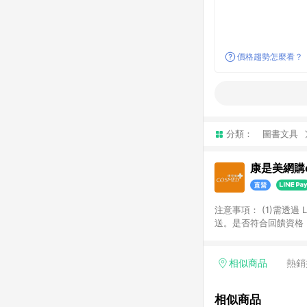
價格趨勢怎麼看？
分類：
圖書文具
康是美網購e
注意事項：​ (1)需透
送。​是否符合回饋資格，
品類商品均無回饋：​ -
品​ -博客來商品及其他
「LINE購物通知」之
相似商品
熱銷
訂單成立通知為準。​​ 
同一商品不論件數計算，
相似商品