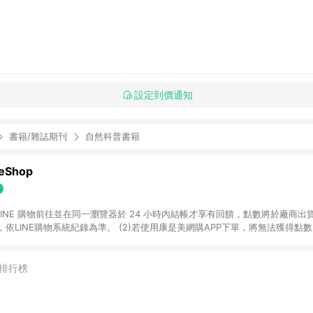
設定到價通知
書籍/雜誌期刊
自然科普書籍
Shop
過 LINE 購物前往並在同一瀏覽器於 24 小時內結帳才享有回饋，點數將於廠商出貨
依LINE購物系統紀錄為準。 (2)若使用康是美網購APP下單，將無法獲得點數回饋
黃金鑽飾/精品相關/3C數位(含周邊)/家電視聽/運動戶外/母嬰用品​ -統一時代
指定商品​ (4)符合LINE POINTS回饋資格之訂單及各商品之「LINE回饋%」
官方帳號訊息通知。亦可於LINE購物網站或APP中的「我的訂單」頁面查詢，請依
排行榜
(5)LINE購物設有「單一商品最高回饋點數」機制 (部分時段開放「回饋無上限
請依訂單成立當下LINE購物的回饋機制為準。