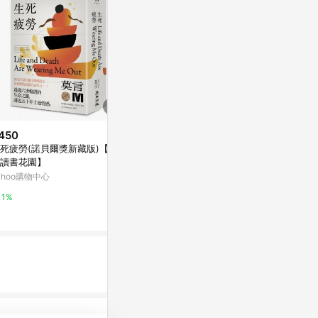
450
$315
降價
死疲勞(諾貝爾獎新藏版)【城
蟲遊戲：母女
$432
(降$48)
讀書花園】
Yahoo購物中
STEAM超有趣的兒童科學實驗
ahoo購物中心
康是美網購eShop
0%
1%
0%