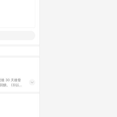
後 30 天後發
。​ (3)以下
百貨/夢時代部分商
，將於訂單成立後由
LINE購物網站
」)，以同一訂單中