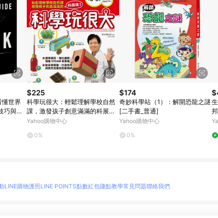
$225
$174
$
看懂世界
科學玩很大：輕鬆理解學校自然
奇妙科學站（1）：解開恐龍之謎
生
技巧與關
課，激發孩子創意滿滿的科展魂
[二手書_普通]
邦
[二手書_良好]
Yahoo購物中心
Yahoo購物中心
Y
0%
0%
動
LINE購物護照
LINE POINTS點數紅包
賺點教學
常見問題
聯絡我們