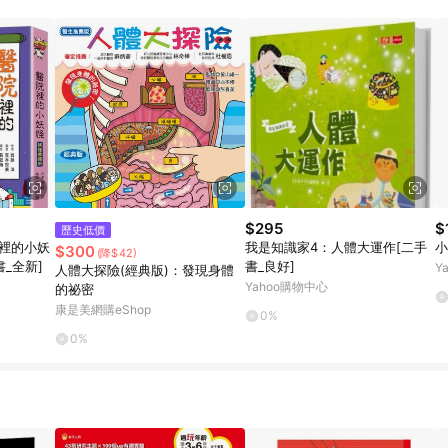
$295
$
歷史低價
院裡的小妖
我是知識家4：人體大運作[二手
小
$300
(降$42)
_全新]
書_良好]
Y
人體大探險(經典版)：發現身體
Yahoo購物中心
的祕密
康是美網購eShop
0%
0%