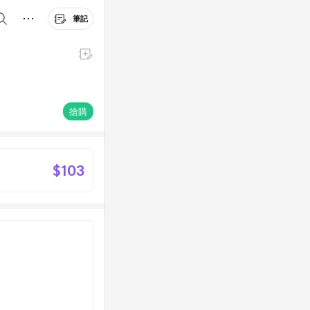
筆記
搶購
$103