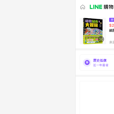
歷
$
細
康
歷史低價
近一年最省