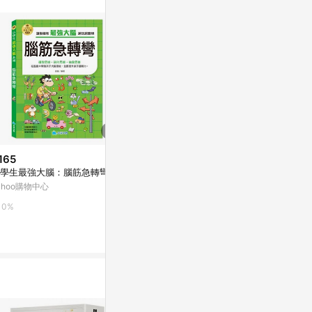
165
$222
限時加碼
學生最強大腦：腦筋急轉彎
大醫院小醫師【三十週年紀念
$315
版】[二手書_良好]
ahoo購物中心
禾流~STEA
Yahoo購物中心
大冒險/認識小病
0%
書{樂步客 Lov
蝦皮購物
0%
1%