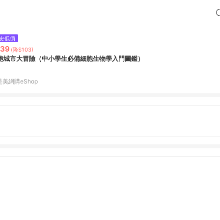
史低價
239
(降$103)
胞城市大冒險（中小學生必備細胞生物學入門圖鑑）
是美網購eShop