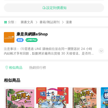
設定到價通知
分類：
圖書文具
書籍/雜誌期刊
漫畫
康是美網購eShop
注意事項：​ (1)需透過 LINE 購物前往並在同一瀏覽器於 24 小時
內結帳才享有回饋，點數將於廠商出貨後 30 天後發送。​是否符
合回饋資格，依LINE購物系統紀錄為準。 (2)若使用康是美網購
APP下單，將無法獲得點數回饋。​ (3)以下品類商品均無回饋：​ -
黃金鑽飾/精品相關/3C數位(含周邊)/家電視聽/運動戶外/母嬰用
相似商品
熱銷排行榜
品​ -統一時代百貨/夢時代部分商品​ -博客來商品及其他指定商品​
(4)符合LINE POINTS回饋資格之訂單及各商品之「LINE回
相似商品
饋%」，將於訂單成立後由「LINE購物通知」之官方帳號訊息通
知。亦可於LINE購物網站或APP中的「我的訂單」頁面查詢，請
依LINE購物網站訂單成立通知為準。​​ (5)LINE購物設有「單一商
品最高回饋點數」機制 (部分時段開放「回饋無上限」)，以同一
訂單中同一商品不論件數計算，請依訂單成立當下LINE購物的回
饋機制為準。