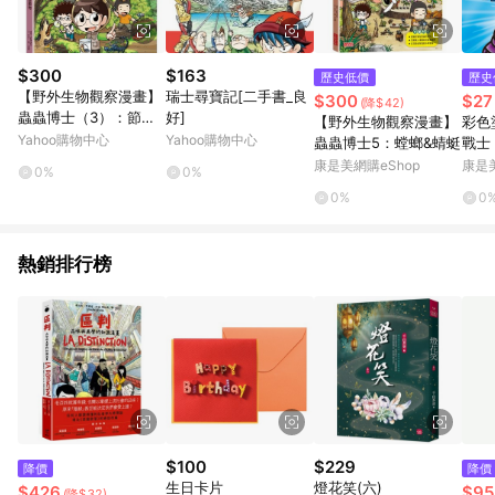
$300
$163
歷史低價
歷史
【野外生物觀察漫畫】
瑞士尋寶記[二手書_良
$300
$27
(降$42)
蟲蟲博士（3）：節肢
好]
【野外生物觀察漫畫】
彩色
動物
Yahoo購物中心
Yahoo購物中心
蟲蟲博士5：螳螂&蜻蜓
戰士
康是美網購eShop
康是美
0%
0%
0%
0
熱銷排行榜
$100
$229
降價
降價
生日卡片
燈花笑(六)
$426
$95
(降$32)