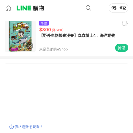
筆記
降價
$300
(降$80)
【野外生物觀察漫畫】蟲蟲博士4：海洋動物
搶購
康是美網購eShop
價格趨勢怎麼看？