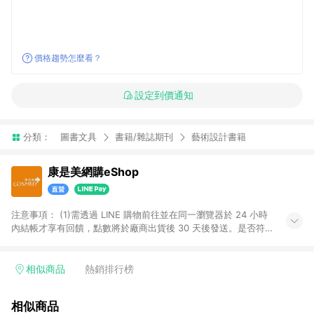
價格趨勢怎麼看？
設定到價通知
分類：
圖書文具
書籍/雜誌期刊
藝術設計書籍
康是美網購eShop
注意事項：​ (1)需透過 LINE 購物前往並在同一瀏覽器於 24 小時
內結帳才享有回饋，點數將於廠商出貨後 30 天後發送。​是否符
合回饋資格，依LINE購物系統紀錄為準。 (2)若使用康是美網購
APP下單，將無法獲得點數回饋。​ (3)以下品類商品均無回饋：​ -
黃金鑽飾/精品相關/3C數位(含周邊)/家電視聽/運動戶外/母嬰用
相似商品
熱銷排行榜
品​ -統一時代百貨/夢時代部分商品​ -博客來商品及其他指定商品​
(4)符合LINE POINTS回饋資格之訂單及各商品之「LINE回
相似商品
饋%」，將於訂單成立後由「LINE購物通知」之官方帳號訊息通