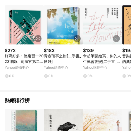
知。亦可於LINE購物網站或APP中的「我的訂單」頁面查詢，請
依LINE購物網站訂單成立通知為準。​​ (5)LINE購物設有「單一商
品最高回饋點數」機制 (部分時段開放「回饋無上限」)，以同一
訂單中同一商品不論件數計算，請依訂單成立當下LINE購物的回
饋機制為準。
$272
$183
$139
$19
好齊好多！總複習—20
青春瑣事之樹[二手書_
拿起筆開始寫，你的人
音樂
23律師、司法官第二試
良好]
生就會改變[二手書_普
的奧
[二手書_良好]
通]
D不
Yahoo購物中心
Yahoo購物中心
Yahoo購物中心
Yah
好]
0%
0%
0%
0
熱銷排行榜