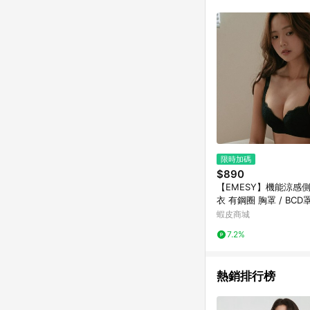
限時加碼
$890
【EMESY】機能涼感
衣 有鋼圈 胸罩 / BCD
搭黑 8123
蝦皮商城
7.2%
熱銷排行榜