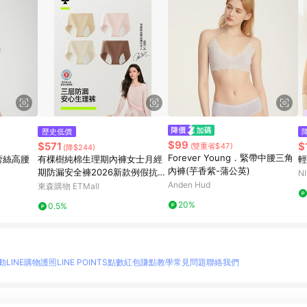
歷史低價
$99
$571
$
(雙重省$47)
(降$244)
Forever Young．緊帶中腰三角
蕾絲高腰
有棵樹純棉生理期內褲女士月經
輕
內褲(芋香紫-蒲公英)
期防漏安全褲2026新款例假抗菌
N
衛生
Anden Hud
東森購物 ETMall
20%
0.5%
動
LINE購物護照
LINE POINTS點數紅包
賺點教學
常見問題
聯絡我們