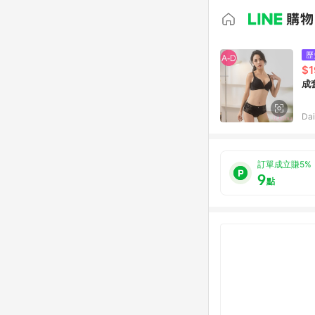
歷
$1
成
Da
訂單成立賺5%
9
點