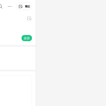
筆記
搶購