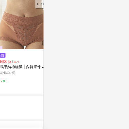
降價
降價
降價
168
$149
$144
(降$42)
(降$50)
(降$61)
馬甲純棉細緻 | 內褲單件 4色
Blessing．高腰生理褲(好運紅-
內褲女202
刺繡壽桃)
欲大碼網紗短
IUNIU衣櫥
褲
Anden Hud
東森購物 ETMa
2%
20%
0.5%