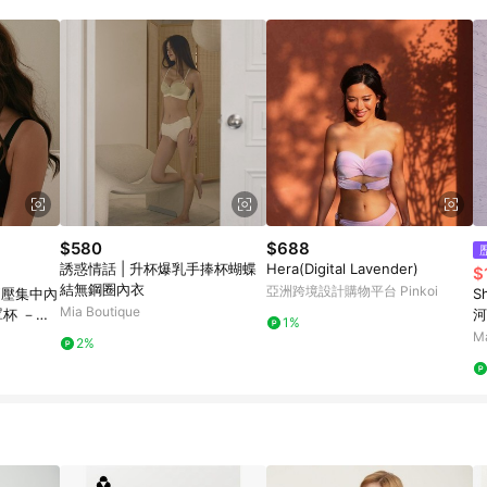
$580
$688
誘惑情話 | 升杯爆乳手捧杯蝴蝶
Hera(Digital Lavender)
$
結無鋼圈內衣
亞洲跨境設計購物平台 Pinkoi
側壓集中內
S
Mia Boutique
罩杯 －百
河
1%
M
2%