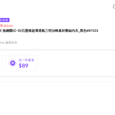
史低價
99
(降$89)
衣 無鋼圈(C-D)石墨烯超薄透氣三明治蜂巢杯蕾絲內衣_黑色#91123
ima 黛瑪內衣
近一年最省
$89