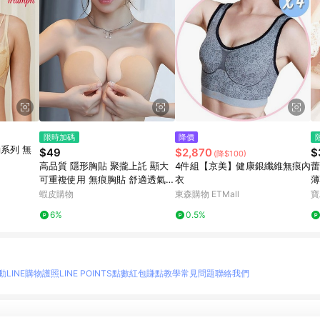
限時加碼
降價
系列 無
$49
$2,870
$
(降$100)
高品質 隱形胸貼 聚攏上託 顯大
4件組【京美】健康銀纖維無痕內
蕾
可重複使用 無痕胸貼 舒適透氣
衣
薄
夏季 裙子專用 胸墊 乳貼 不露點
蝦皮購物
東森購物 ETMall
寶
胸貼
6%
0.5%
動
LINE購物護照
LINE POINTS點數紅包
賺點教學
常見問題
聯絡我們