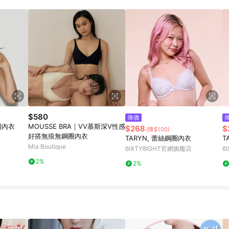
$580
降價
圈內衣
MOUSSE BRA｜VV慕斯深V性感
$268
$
(降$100)
好搭無痕無鋼圈內衣
TARYN, 蕾絲鋼圈內衣
T
Mia Boutique
6IXTY8IGHT官網旗艦店
6
2%
2%