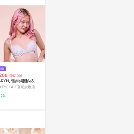
$668
降價
降價
POLLIBIA
268
$580
(降$100)
(降$610)
角內衣
ARYN, 蕾絲鋼圈內衣
凡爾賽花園｜甜美染印小花無鋼
6IXTY8IGH
圈內衣
IXTY8IGHT官網旗艦店
Mia Boutique
2%
2%
2%