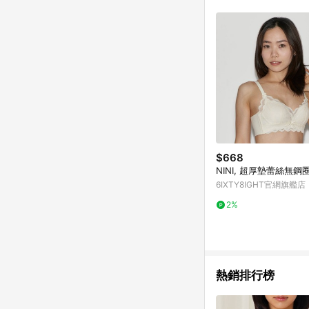
$668
NINI, 超厚墊蕾絲無鋼
6IXTY8IGHT官網旗艦店
2%
熱銷排行榜