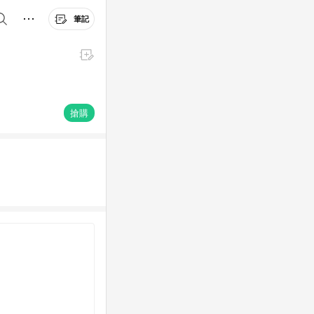
筆記
搶購