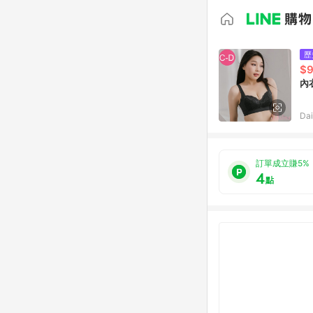
歷
$
內
Da
訂單成立賺5%
4
點