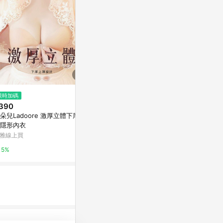
限時加碼
降價
歷史低價
390
$585
$2,086
(降$305)
(降$
朵兒Ladoore 激厚立體下厚上
Filter Bra羞圖神器提托月牙好集
內衣女薄款夏
隱形內衣
中軟鋼圈內衣BCD罩杯-膚VC維
感胸罩蕾絲透
娜553352
攏
雅線上買
VC維娜私物
東森購物 ETMa
5%
3%
0.5%