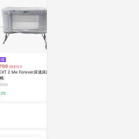
降價
限時加碼
降價
799
$269
$4,390
(降$101)
(降$
EXT 2 Me Forever床邊床細網
【快速出貨】大方頂蚊帳 加大方
【台灣公司 
帳
頂蚊帳 折疊蚊帳 單人蚊帳 蚊帳
調床上宿舍蚊
宿舍蚊帳 蒙古包蚊帳 嬰兒蚊帳
機一體冷風機
icco
蝦皮購物
台灣樂天市場
摺疊蚊帳 雙人蚊帳
2%
2.8%
3%