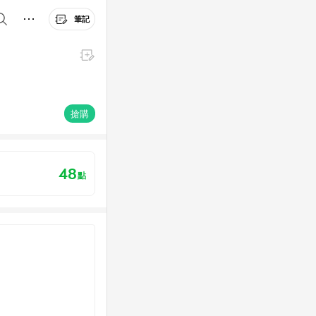
筆記
搶購
48
點