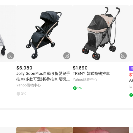
$6,980
$1,690
Jolly SoonPlus自動收折嬰兒手
TRENY 韓式寵物推車
$
推車(多款可選)折疊推車 嬰兒推
Yahoo購物中心
A
車
Yahoo購物中心
日
1%
0%