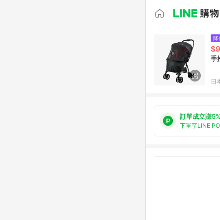
降
$
手
日本
訂單成立賺5
下單享LINE P