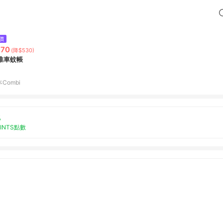
價
970
(降$530)
推車蚊帳
Combi
%
OINTS點數