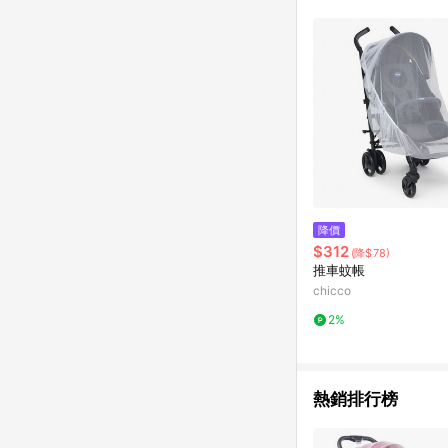
降價
$312
(降$78)
推車蚊帳
chicco
2%
熱銷排行榜