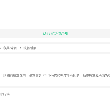
設定到價通知
寢具/家飾
蚊帳睡簾
INE 購物前往並在同一瀏覽器於 24 小時內結帳才享有回饋，點數將於廠商出貨後
排行榜