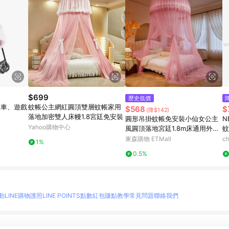
$699
歷史低價
推車、遊戲
蚊帳公主網紅圓頂雙層蚊帳家用
$568
$
(降$142)
落地加密雙人床幔1.8宮廷免安裝
圓形吊掛蚊帳免安裝小仙女公主
N
Yahoo購物中心
風圓頂落地宮廷1.8m床通用外貿
蚊
跨境
東森購物 ETMall
ch
1%
0.5%
動
LINE購物護照
LINE POINTS點數紅包
賺點教學
常見問題
聯絡我們