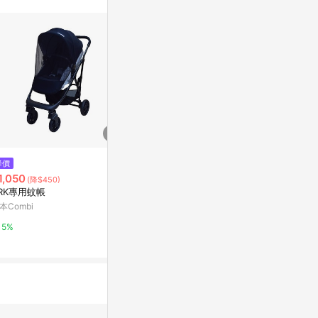
降價
降價
降價
1,050
$640
$1,400
(降$450)
(降$160)
(降$2
RK專用蚊帳
【配件】英國 JOLLY 抑菌防護
美國UPPAba
蚊帳推車蚊帳【悅兒園婦幼生活
適用VISTA/VI
本Combi
館】
Z/CRUZ V2
台灣樂天市場
媽咪愛
5%
3%
0.5%