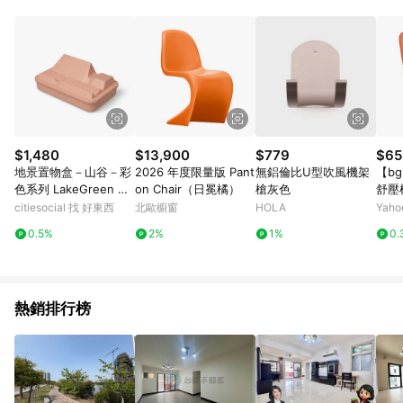
$1,480
$13,900
$779
$65
地景置物盒－山谷－彩
2026 年度限量版 Pant
無鋁倫比U型吹風機架
【b
色系列 LakeGreen 湖
on Chair（日冕橘）
槍灰色
舒壓椅
水綠
高科
citiesocial 找 好東西
北歐櫥窗
HOLA
Yah
／運
0.5%
2%
1%
0.
／養
熱銷排行榜