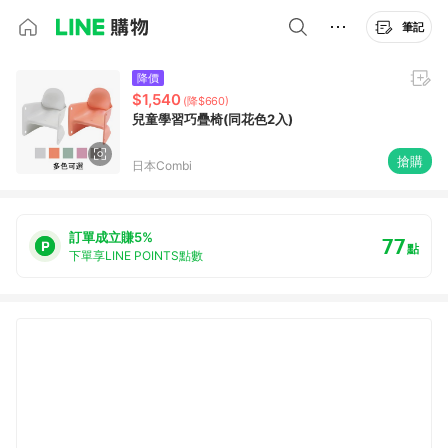
筆記
降價
$1,540
(降$660)
兒童學習巧疊椅(同花色2入)
搶購
日本Combi
訂單成立賺5%
77
點
下單享LINE POINTS點數