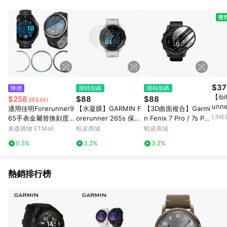
$37
降價
限時加碼
限時加碼
【ibi
$258
$88
$88
(降$64)
unne
適用佳明Forerunner9
【水凝膜】GARMIN F
【3D曲面複合】Garmi
T 
LIN
65手表金屬替換刻度不
orerunner 265s 保護
n Fenix 7 Pro / 7s Pro
mm
銹鋼圈表盤保護套防摔
貼 全透明 軟膜
/ 7x Pro抗刮 軟膜 全螢
東森購物 ETMall
蝦皮商城
蝦皮商城
防指紋防刮防爆全屏高
幕 保護貼
0.5%
3.2%
3.2%
清保護膜曲面膜保護殼
熱銷排行榜