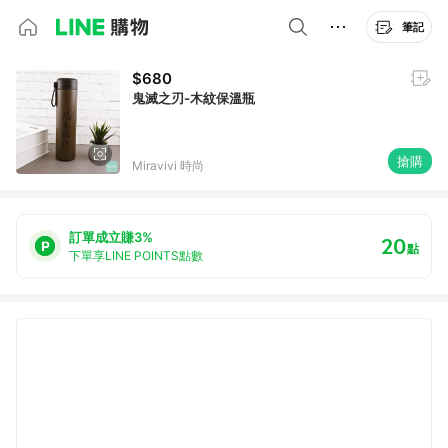
筆記
$680
鬼滅之刃-木紋保溫瓶
搶購
Miravivi 時尚
訂單成立賺3%
20
點
下單享LINE POINTS點數