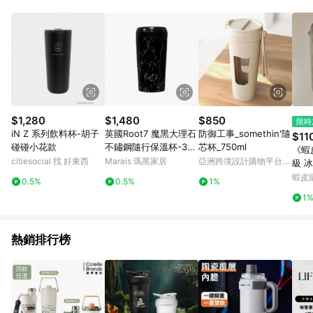
$1,280
$1,480
$850
限時
iN Z 系列飲料杯-胡子
英國Root7 魔黑大理石
防御工事_somethin'隨
$11
碰碰小花款
不鏽鋼隨行保溫杯-360
芯杯_750ml
《蝦
ml
citiesocial 找 好東西
Marais 瑪黑家居
亞洲跨境設計購物平台
級 
Pinkoi
蝦皮
0.5%
0.5%
1%
1
熱銷排行榜