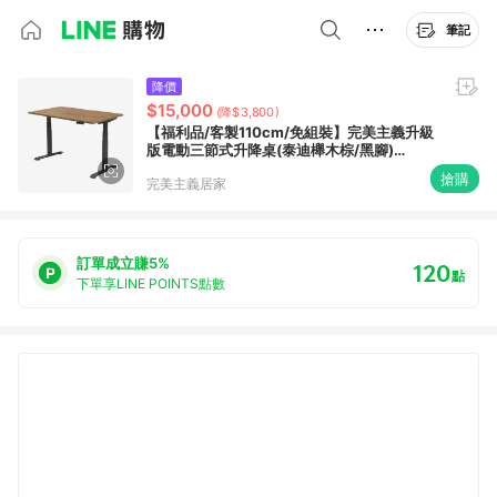
筆記
降價
$15,000
(降$3,800)
【福利品/客製110cm/免組裝】完美主義升級
版電動三節式升降桌(泰迪櫸木棕/黑腳)
【Z0431】
搶購
完美主義居家
訂單成立賺5%
120
點
下單享LINE POINTS點數