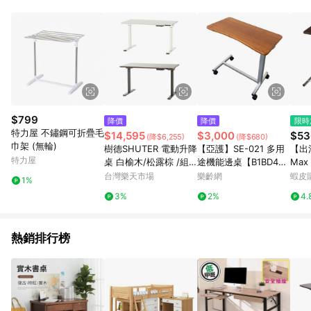
$799
降價
降價
限時
特力屋 不鏽鋼可折疊毛
$14,595
$3,000
$53
(降$6,255)
(降$680)
巾架 (無輪)
樹德SHUTER 電動升降
【亞護】SE-021 多用
【出
特力屋
桌 白榆木/松露棕 /組 E
途機能邊桌【B1BD440
Ma
LD-4851【APP滿額下
9BRN0000】
桌, W
台灣樂天市場
樂齡網
蝦皮
1%
單10%點數(單一帳號最
g, 1
3%
2%
4.
高1500點)】8/31止
熱銷排行榜