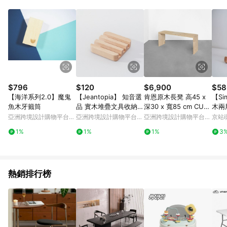
$796
$120
$6,900
$58
【海洋系列2.0】魔鬼
【Jeantopia】 知音選
肯恩原木長凳 高45 x
【Si
魚木牙籤筒
品 實木堆疊文具收納
深30 x 寬85 cm CU05
木兩
手機座 | 1534811
0
色)
亞洲跨境設計購物平台
亞洲跨境設計購物平台
亞洲跨境設計購物平台
京站i
Pinkoi
Pinkoi
Pinkoi
1%
1%
1%
3
熱銷排行榜