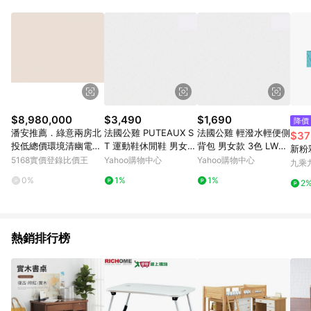
$8,980,000
$3,490
$1,690
降價
潘安推薦．綠意兩房北
法國公雞 PUTEAUX S
法國公雞 輕潑水輕便側
$37
投低總價環境清幽電梯
T 運動鞋休閒鞋 男女鞋
背包 男女款 3色 LWY0
新粉彩
美宅｜台北市北投區溫
2色 LJY73102
3102
5168實價登錄比價王
Yahoo購物中心
Yahoo購物中心
九乘
泉路
0%
1%
1%
2
熱銷排行榜