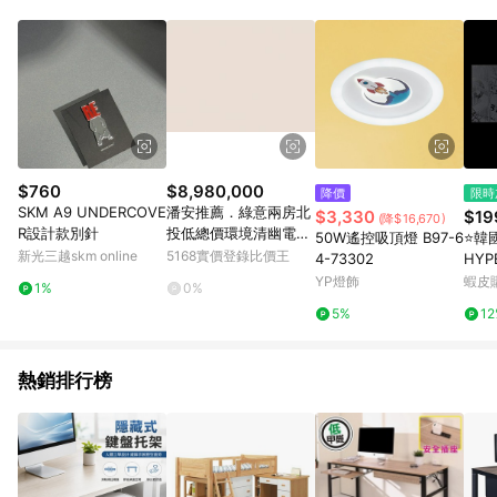
$760
$8,980,000
降價
限時
SKM A9 UNDERCOVE
潘安推薦．綠意兩房北
$3,330
$19
(降$16,670)
R設計款別針
投低總價環境清幽電梯
50W遙控吸頂燈 B97-6
⭐韓
美宅｜台北市北投區溫
新光三越skm online
5168實價登錄比價王
4-73302
HYP
泉路
n 符
YP燈飾
蝦皮
1%
0%
未拆
5%
1
熱銷排行榜