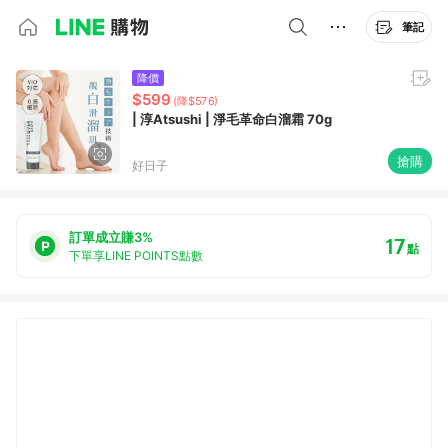
筆記
降價
$599
(降$576)
| 淳Atsushi | 淨毛革命白溜霜 70g
搶購
好日子
訂單成立賺3%
17
點
下單享LINE POINTS點數