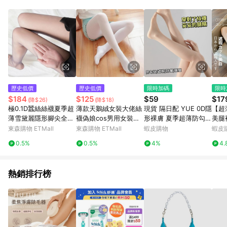
歷史低價
歷史低價
限時加碼
限時
$184
$125
$59
$17
(降$26)
(降$18)
極0.1D蠶絲絲襪夏季超
薄款天鵝絨女裝大佬絲
現貨 隔日配 YUE 0D隱
【超
薄雪黛麗隱形腳尖全透
襪偽娘cos男用女裝大
形裸膚 夏季超薄防勾絲
美腿
明連褲襪性感肌膚紋理
佬性感大碼變裝連褲襪
菠蘿襪 逼真偽素腿 不
高透
東森購物 ETMall
東森購物 ETMall
蝦皮購物
蝦皮
掉襠透膚絲襪 耐穿連褲
器 0
0.5%
0.5%
4%
4.
襪 庫柏醬萌選
熱銷排行榜