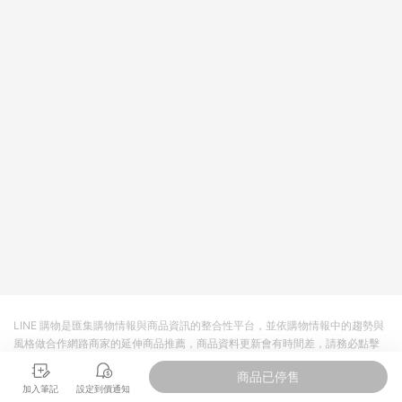
LINE 購物是匯集購物情報與商品資訊的整合性平台，並依購物情報中的趨勢與
風格做合作網路商家的延伸商品推薦，商品資料更新會有時間差，請務必點擊
商品至各合作網路商家，確認現售價與購物條件，一切資訊以合作廠商網頁為
商品已停售
準。
加入筆記
設定到價通知