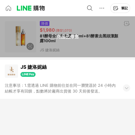
筆記
降價
$1,980
(降$1,070)
81酵母全能青春露120ml+81酵素去黑頭潔顏
商品已停售
露100ml
JS 婕洛妮絲
JS 婕洛妮絲
注意事項：1.需透過 LINE 購物前往並在同一瀏覽器於 24 小時內
結帳才享有回饋，點數將於廠商出貨後 30 天前後發送。