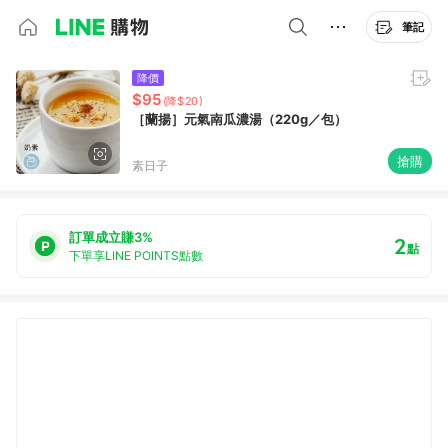
筆記
降價
$95
(降$20)
［蘭揚］元氣南瓜濃湯（220g／包）
搶購
素日子
訂單成立賺3%
2
點
下單享LINE POINTS點數