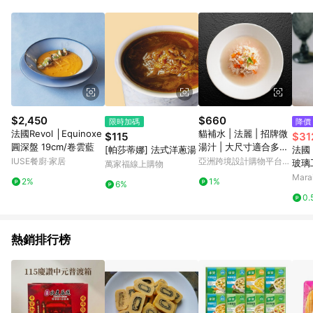
$2,450
$660
限時加碼
降價
法國Revol │Equinoxe
貓補水 | 法麗 | 招牌微
$115
$31
圓深盤 19cm/卷雲藍
湯汁 | 大尺寸適合多貓
[帕莎蒂娜] 法式洋蔥湯
法國 
家庭 | 165g*12
IUSE餐廚‧家居
亞洲跨境設計購物平台
玻璃
萬家福線上購物
Pinkoi
Mar
2%
1%
6%
0.
熱銷排行榜