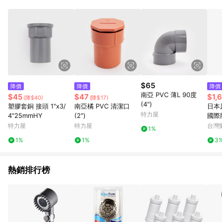
$65
降價
降價
降價
南亞 PVC 薄L 90度
$45
$47
$1,
(降$40)
(降$17)
(4")
塑膠套銅 接頭 1"x3/
南亞橘 PVC 清潔口
日本原
特力屋
4"25mmHY
(2")
國際牌
芯 濾
特力屋
特力屋
台灣
1%
PJ-
1%
1%
3
購
熱銷排行榜