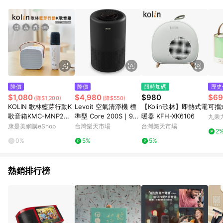
降價
降價
限時加碼
歷史
$1,080
$4,980
$980
$69
(降$1,200)
(降$550)
KOLIN 歌林藍芽行動K
Levoit 空氣清淨機 標
【Kolin歌林】即熱式電
可攜
歌音箱KMC-MNP2W1
準型 Core 200S｜9坪
暖器 KFH-XK6106
九乘
_廠商直送
用 黑色
康是美網購eShop
台灣樂天市場
台灣樂天市場
2
0%
5%
5%
熱銷排行榜