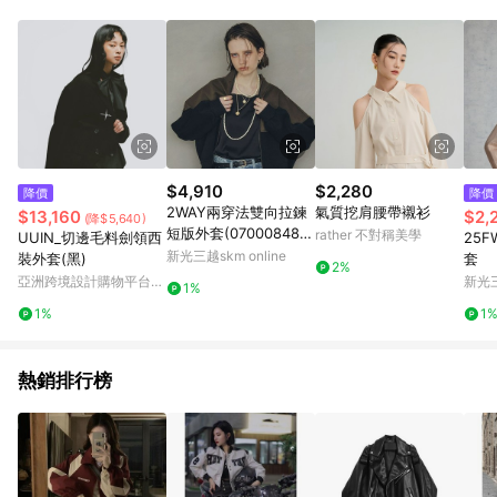
$4,910
$2,280
降價
降價
2WAY兩穿法雙向拉鍊
氣質挖肩腰帶襯衫
$13,160
$2,
(降$5,640)
短版外套(070008482
rather 不對稱美學
UUIN_切邊毛料劍領西
25
00) - YECCA VECCA
新光三越skm online
裝外套(黑)
套
2%
亞洲跨境設計購物平台
新光三
1%
Pinkoi
1%
1
熱銷排行榜