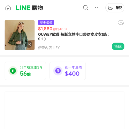
筆記
歷史低價
$1,880
(降$400)
OUWEY歐薇 短版立體小口袋仿皮皮衣(綠；
S-L)
搶購
伊蕾名店 ILEY
訂單成立賺3%
近一年最省
56
$400
點