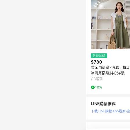
限時加碼
$780
雲朵自訂款-涼感．抗U
冰河系防曬背心洋裝
OB嚴選
10%
LINE購物推薦
下載LINE購物App
最新活