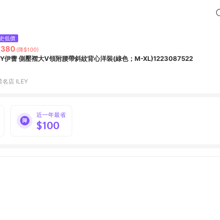
史低價
,380
(降$100)
LEY伊蕾 側壓褶大V領附腰帶斜紋背心洋裝(綠色；M-XL)1223087522
名店 ILEY
近一年最省
$100