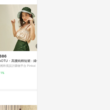
886
$3,170
$2,980
AOTU - 高腰純棉短裙 : 綠色
【燈籠袖】哥特風復古 高斜領白
多色條紋楞條長裙
絨面/套頭長袖
洲跨境設計購物平台 Pinkoi
亞洲跨境設計購物
亞洲跨境設計購物平台 Pinkoi
1%
1%
1%