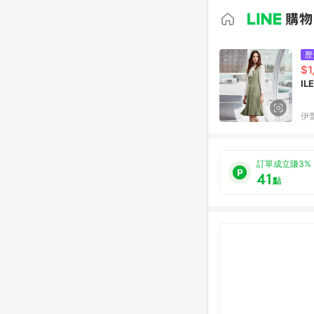
歷
$1
I
伊蕾
訂單成立賺3%
41
點