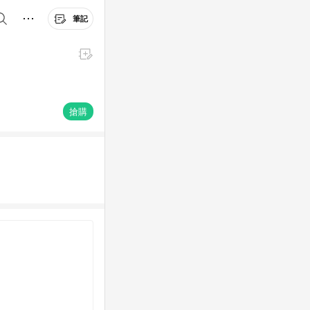
筆記
搶購