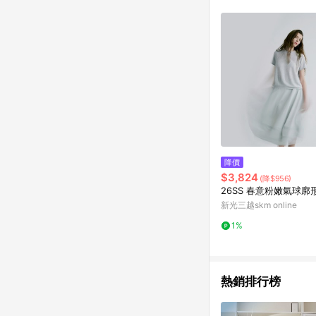
降價
$3,824
(降$956)
26SS 春意粉嫩氣球廓
新光三越skm online
1%
熱銷排行榜