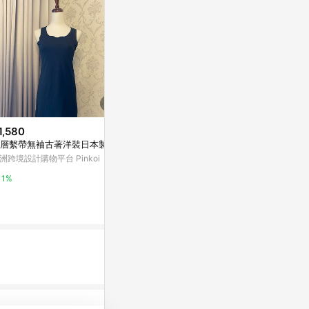
1,580
限時加碼
降價
層繫帶無袖古著洋裝日本製
$780
$998
(降$50
洲跨境設計購物平台 Pinkoi
圓領無袖魚尾長洋裝
日本 GRL 
逸感洋裝-白
OB嚴選
1%
媽咪愛
10%
0.5%