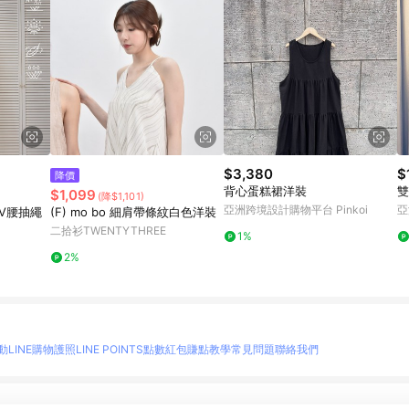
$3,380
$
降價
背心蛋糕裙洋裝
雙
$1,099
(降$1,101)
亞洲跨境設計購物平台 Pinkoi
亞
V腰抽繩
(F) mo bo 細肩帶條紋白色洋裝
二拾衫TWENTYTHREE
1%
2%
動
LINE購物護照
LINE POINTS點數紅包
賺點教學
常見問題
聯絡我們