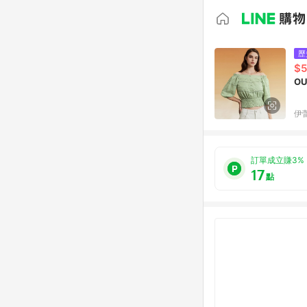
歷
$
O
伊蕾
訂單成立賺3%
17
點