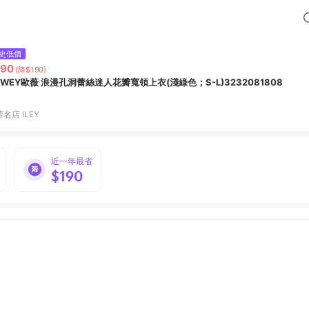
史低價
590
(降$190)
UWEY歐薇 浪漫孔洞蕾絲迷人花瓣寬領上衣(淺綠色；S-L)3232081808
名店 ILEY
近一年最省
$190