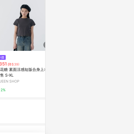
降價
限時加碼
限時加碼
351
$330
$1,490
(降$39)
花糖 素面涼感短版合身上衣 四
【JK極客】【斜領】曼巴棉300
長袖上衣
售 S-XL
克 時尚感爆款一字肩斜領衛衣 後
adidas 官方網
包領彩色內外同色印花長袖寬鬆
UEEN SHOP
蝦皮購物
5%
套頭衛衣女
2%
4%