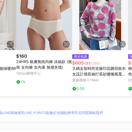
$160
歷史低價
24HRS 親膚無痕內褲 冰絲款 (無
$605
$
(降$1,120)
痕 女內褲 女內著 無感失憶)
能保暖BR
大碼女裝時尚笑臉印花圓領衛衣
棉
Yahoo購物中心
女設計感長袖打底衫慵懶風寬松
色
上衣
東森購物 ETMall
Q
1%
0.5%
動
LINE購物護照
LINE POINTS點數紅包
賺點教學
常見問題
聯絡我們