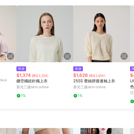
降價
降價
$1,374
$1,626
$
(降$3,206)
(降$2,654)
koi
鏤空織紋針織上衣
25SS 蕾絲拼接連袖上衣
U
色
新光三越skm online
新光三越skm online
亞
1%
1%