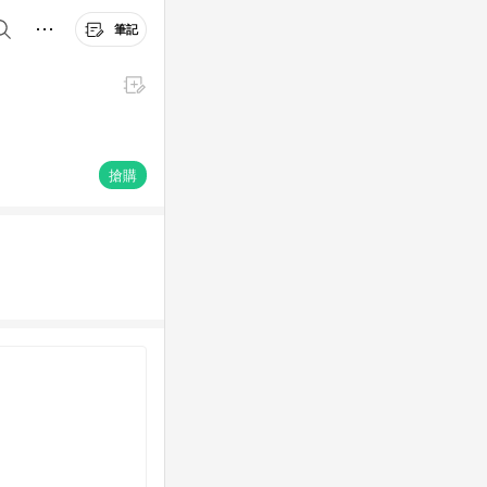
筆記
搶購