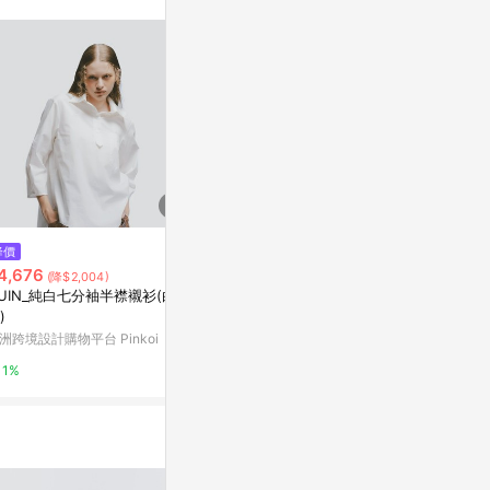
降價
降價
降價
4,676
$2,940
$1,626
(降$2,004)
(降$2,940)
(降$2
UIN_純白七分袖半襟襯衫(白
紫色緞8分袖上衣
25SS 蕾絲
)
亞洲跨境設計購物平台 Pinkoi
新光三越skm on
洲跨境設計購物平台 Pinkoi
1%
1%
1%