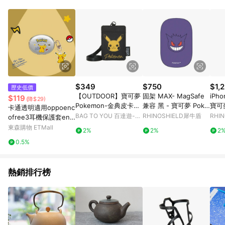
$349
$750
$1,
歷史低價
【OUTDOOR】寶可夢
固架 MAX- MagSafe
iPho
$119
(降$29)
Pokemon-金典皮卡丘
兼容 黑 - 寶可夢 Poke
寶可夢
卡通透明適用oppoenc
票卡證件套-黑色 ODG
mon - 大臉系列-耿鬼
鬥系
BAG TO YOU 百達遊-蝦
RHINOSHIELD犀牛盾
RHI
ofree3耳機保護套enc
O22S10BK
皮官方旗艦店
o free3真無線藍牙耳
東森購物 ETMall
2%
2%
2
機殼free3硅膠軟殼新
0.5%
款盒子可愛
熱銷排行榜