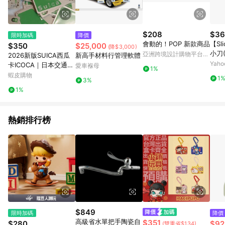
$208
$36
限時加碼
降價
會動的！POP 新款商品
【S
$350
$25,000
(降$3,000)
小刀(
亞洲跨境設計購物平台
2026新版SUICA西瓜
新高手材料行管理軟體
Pinkoi
Yah
卡ICOCA｜日本交通卡
愛車褓母
1%
東京地鐵電車JR可儲值
蝦皮購物
1
3%
無包裝J1-54
1%
熱銷排行榜
$849
限時加碼
降價
高級省水單把手陶瓷自
$351
$280
$92
(雙重省$134)