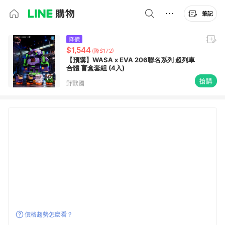
筆記
降價
$1,544
(降$172)
【預購】WASA x EVA 206聯名系列 超列車
合體 盲盒套組 (4入)
搶購
野獸國
價格趨勢怎麼看？