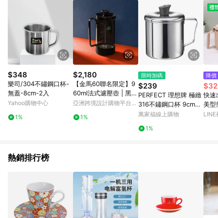
$348
$2,180
限時加碼
降價
樂司/304不鏽鋼口杯-
【金馬60聯名限定】9
$239
$32
無蓋-8cm-2入
60ml法式濾壓壺 | 黑色
PERFECT 理想牌 極緻
快速
濾壓壺-油墨黑矽膠套
Yahoo購物中心
亞洲跨境設計購物平台
316不鏽鋼口杯 9cm附
美型
Pinkoi
蓋-Leidea樂德兒
【Ca
萬家福線上購物
LIN
1%
1%
1%
熱銷排行榜