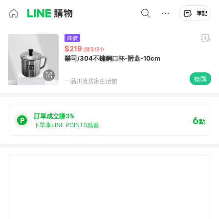
筆記
降價
$219
(降$181)
樂司/304不鏽鋼口杯-附蓋-10cm
搶購
一品川流居家生活館
訂單成立賺3%
6
點
下單享LINE POINTS點數