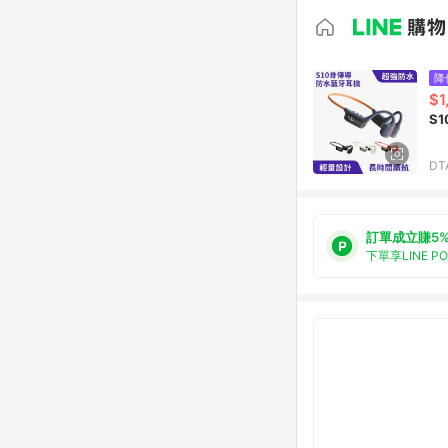
降
$1
S
DT
訂單成立賺5
下單享LINE P