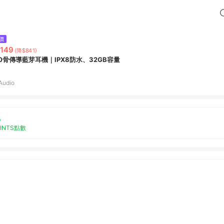
價
,149
(降$841)
10骨傳導藍芽耳機｜IPX8防水、32GB容量
Audio
%
OINTS點數