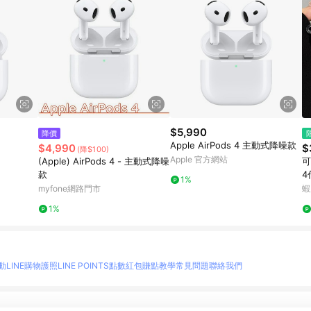
$5,990
降價
Apple AirPods 4 主動式降噪款
$4,990
$
(降$100)
Apple 官方網站
(Apple) AirPods 4 - 主動式降噪
可
款
4
1%
代
myfone網路門市
蝦
1%
動
LINE購物護照
LINE POINTS點數紅包
賺點教學
常見問題
聯絡我們