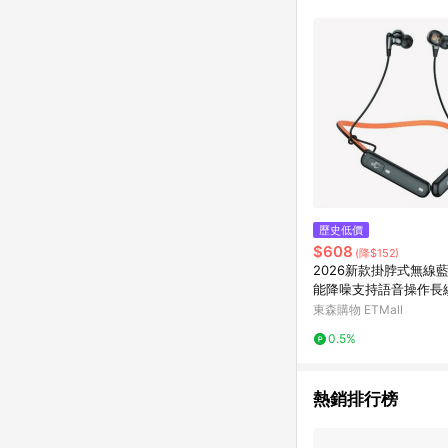
歷史低價
$608
(降$152)
2026新款掛脖式無線
能降噪支持語音操作長
耳機
東森購物 ETMall
0.5%
熱銷排行榜