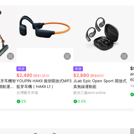
$
降價
降價
a
$2,490
$2,880
(降$1,500)
(降$800)
6
藍牙耳機智
YOUPIN HAKII 後掛開放式MP3
JLab Epic Open Sport 開放式
Y
續航運動
藍芽耳機 ( HAKII L1 )
真無線運動藍
台灣樂天市場
新光三越skm online
3%
0.5%