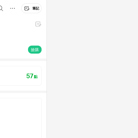
筆記
搶購
57
點