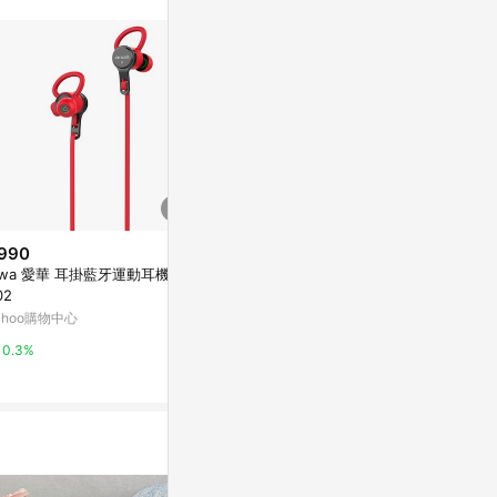
990
降價
降價
iwa 愛華 耳掛藍牙運動耳機 EB
$4,099
$3,680
(降$2,900)
(降$
02
Panasonic 國際牌 無線 開放式
Flow 骨傳
ahoo購物中心
多點式 RB-F10D 日本正規品 日
citiesocial 
本必買代購
台灣樂天市場
0.3%
0.5%
3%