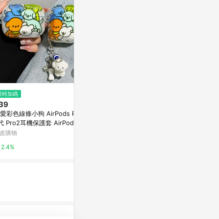
限時加碼
限時加碼
歷史低價
39
$990
$704
(降$576
愛彩色線條小狗 AirPods Pro3
【id221】A2 藍芽耳機
【經典設計】
代 Pro2耳機保護套 AirPods 3
藍牙耳機
TutorABC Shop
 2代蘋果 耳機殼 藍芽耳機套
皮購物
亞洲跨境設計購物
12%
2.4%
1%