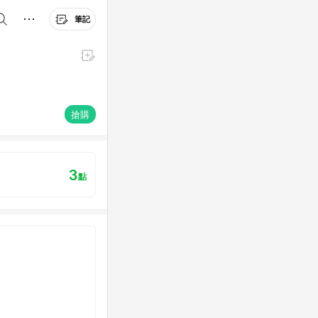
筆記
搶購
3
點