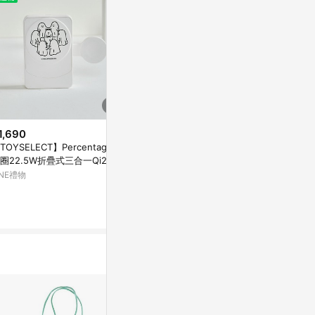
1,690
$240
限時加碼
TOYSELECT】Percentage圍
虎豹屋敷 - 猛虎羅漢粘(2入)
$13
圈22.5W折疊式三合一Qi2磁
亞洲跨境設計購物平台 Pinkoi
聖誕蠟筆 8色
支架無線充電器
INE禮物
蠟筆 蠟筆 聖
1%
學生蠟筆 兒童
蝦皮購物
童節
1%