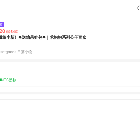
價
20
(降$40)
蠟筆小新》✸送糖果娃包✸｜求抱抱系列公仔盲盒
nsetgoods 日落小物
%
OINTS點數