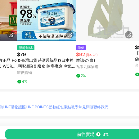
$
限時加碼
降價
【
$79
$92
(降$28)
袋
正品 Po
🧲臺灣出貨🛒優選新品🧲日本神
雜誌架(白)
台
O WORLD
戶降溫除臭魔盒 除塵魔盒 空氣魔
九乘九購物網
 公仔盲盒
盒 淨化空氣 吸附粉塵去異味 除
蝦皮購物
2%
黴味 除塵 吸塵 淨化
4%
動
LINE購物護照
LINE POINTS點數紅包
賺點教學
常見問題
聯絡我們
物情報與商品資訊的整合性平台，並依購物情報中的趨勢與風格做合作網路商家的延伸商
前往賣場
3%
至各合作網路商家，確認現售價與購物條件，一切資訊以合作廠商網頁為準。