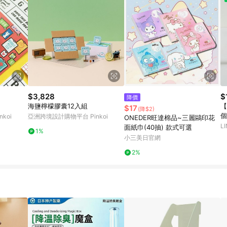
$3,828
$
降價
海鹽檸檬膠囊12入組
【
$17
(降$2)
個
koi
亞洲跨境設計購物平台 Pinkoi
ONEDER旺達棉品~三麗鷗印花
吸
L
面紙巾(40抽) 款式可選
1%
小三美日官網
2%