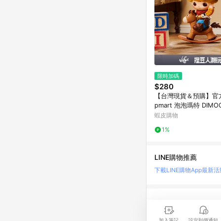
限時加碼
$280
【台灣現貨＆預購】官方
pmart 泡泡瑪特 DIMO
× PIXAR聯名系列手辦
蝦皮購物
禮物
1%
LINE購物推薦
下載LINE購物App
最新活
LINE 購物是匯集購
時間差，請務必點擊商品
加入筆記
設定到價通知