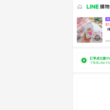
降
$1
《
su
訂單成立賺3
下單享LINE P