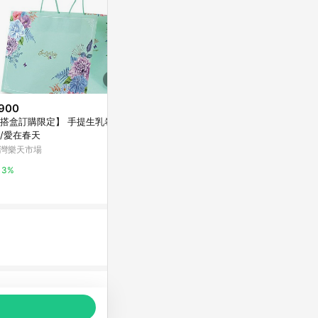
900
歷史低價
降價
搭盒訂購限定】 手提生乳卷
$2,320
$32
(降$160)
(降$3)
/愛在春天
小動物 l 置物盒
角落小夥伴 -
灣樂天市場
亞洲跨境設計購物平台 Pinkoi
媽咪愛
3%
1%
0.5%
品推薦，商品資料更新會有