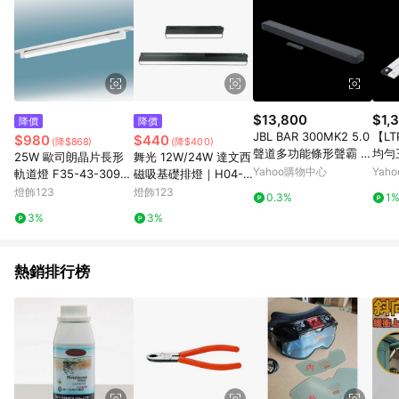
$13,800
$1,
降價
降價
JBL BAR 300MK2 5.0
【LT
$980
$440
(降$868)
(降$400)
聲道多功能條形聲霸 英
均勻
25W 歐司朗晶片長形
舞光 12W/24W 達文西
大公司貨一年保固
D感
Yahoo購物中心
Yah
軌道燈 F35-43-3093
磁吸基礎排燈｜H04-L
小夜
2
ED-MTFLL12D/N/W、
燈飾123
燈飾123
0.3%
1
2入
LED-MTFLL24D/N/W
3%
3%
熱銷排行榜