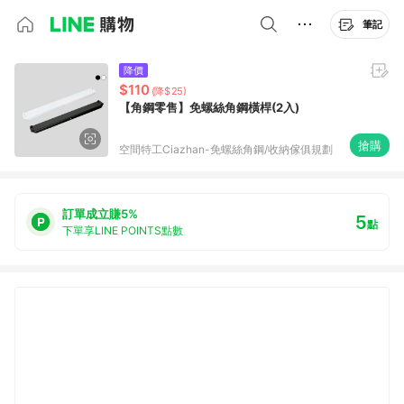
筆記
降價
$110
(降$25)
【角鋼零售】免螺絲角鋼橫桿(2入)
搶購
空間特工Ciazhan-免螺絲角鋼/收納傢俱規劃
訂單成立賺5%
5
點
下單享LINE POINTS點數