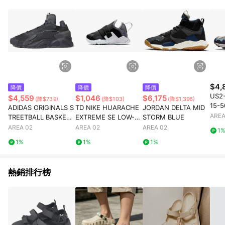
成功登頂者、世界性探險隊、極限運動選手、極地探險家的首
選，品牌在1976年便成立了品質控制實驗室，專門用於材料測
試，研發適合不同戶外環境、滿足各類需求的材質及面料；並且
每一件產品都需要經過嚴格的運動員實地測試、精進設計，至
今，The North Face代表著的不僅只是優良的裝備，更是人們走
出戶外或是從事惡劣苛刻的戶外探險時的最佳夥伴。 憑藉對戶外
運動的熱愛和極致的探索精神，The North Face不斷追求設計與
性能的極限，透過不斷的科技創新，提供更舒適安全的戶外裝
備，讓每一位生命中充滿理想、熱血的探險家與戶外愛好者，盡
$4,
降價
降價
降價
情的挑戰自我的極限；歷經跨越五十年的傳承發展，The North
US2
$4,559
$1,046
$6,175
(降$739)
(降$103)
(降$1,396)
Face探索故事仍在續寫。
15-5
ADIDAS ORIGINALS S
TD NIKE HUARACHE
JORDAN DELTA MID
REY
AREA
TREETBALL BASKETB
EXTREME SE LOW-T
STORM BLUE
ALL SHOES CARBON
OP RUNNING SHOES
AREA 02
AREA 02
AREA 02
1
BLACK
BLACK/GREY
1%
1%
1%
熱銷排行榜