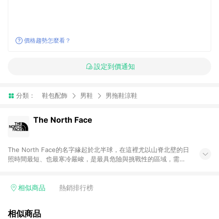
價格趨勢怎麼看？
設定到價通知
分類：
鞋包配飾
男鞋
男拖鞋涼鞋
The North Face
The North Face的名字緣起於北半球，在這裡尤以山脊北壁的日
照時間最短、也最寒冷嚴峻，是最具危險與挑戰性的區域，需要
較好的技巧與絕佳的裝備來克服，而真正的登山愛好者總能無所
畏懼、迎難而上，這正是品牌被命名為The North Face的原因，
“探索永不停止Never Stop Exploring”也成為品牌永恆的精神口
相似商品
熱銷排行榜
號。 The North Face自1966年由兩位熱愛登山的年輕登山者在
美西舊金山創立至今50年，始終以最先進的技術投入設計，生產
相似商品
專業戶外服飾與配備。在全球市場上，The North Face永遠都是