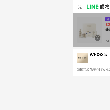
降
$2
臻
W
WHOO后
韓國頂級保養品牌WH