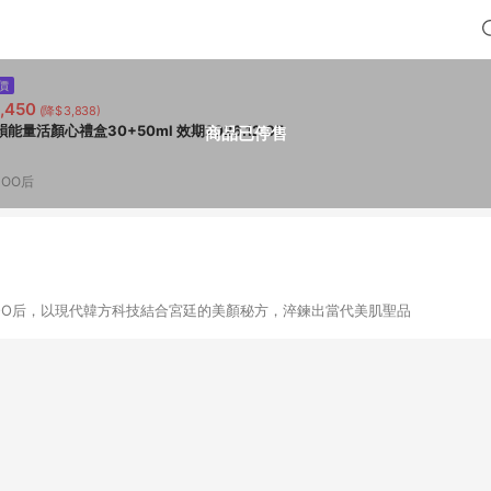
價
,450
(降$3,838)
韻能量活顏心禮盒30+50ml 效期2026.12.05
商品已停售
HOO后
OO后，以現代韓方科技結合宮廷的美顏秘方，淬鍊出當代美肌聖品