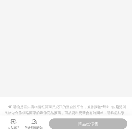
LINE 購物是匯集購物情報與商品資訊的整合性平台，並依購物情報中的趨勢與
風格做合作網路商家的延伸商品推薦，商品資料更新會有時間差，請務必點擊
商品至各合作網路商家，確認現售價與購物條件，一切資訊以合作廠商網頁為
商品已停售
準。
加入筆記
設定到價通知