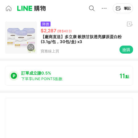
筆記
降價
$2,287
(降$403)
【廠商直送】多立康 穀胱甘肽透亮膠原蛋白粉
(3.1g/包，30包/盒) x3
搶購
寶雅線上買
訂單成立賺0.5%
11
點
下單享LINE POINTS點數