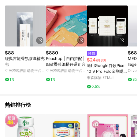
$88
$880
$68
降價
經典古龍香氛膠囊補充
Peachup | 自由搭配 |
MEDI
$24
(降$6)
包
四款臀膜混搭任選組合
llag
適用Google谷歌Pixel
g Ma
亞洲跨境設計購物平台
亞洲跨境設計購物平台
Oliv
10 9 Pro Fold金剛隱形
Pinkoi
Pinkoi
膜折疊屏手機水凝膜Pi
東森購物 ETMall
1%
1%
3
xel Fold全屏保護膜內
0.5%
屏后背膜中軸側邊膜
熱銷排行榜