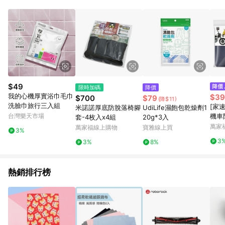
$49
限時加碼
降價
我的心機厚實浴巾毛巾
$39
$700
$79
(降$11)
洗臉巾旅行三入組
[家
米諾諾厚底防脫落椅腳
UdiLife濕飽包乾燥劑1
台灣樂天市場
機車
套-4枚入x4組
20g*3入
色隨
萬家
萬家福線上購物
寶雅線上買
3%
3
3%
8%
熱銷排行榜