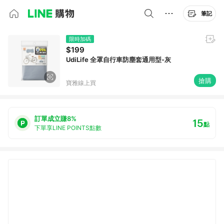
筆記
限時加碼
$199
UdiLife 全罩自行車防塵套通用型-灰
搶購
寶雅線上買
訂單成立賺8%
15
點
下單享LINE POINTS點數