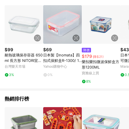
$99
$69
$43
降價
耐熱玻璃保存容器 650
日本製【Inomata】四
日本
$179
(降$21)
ml 長方形 NITORI宜得
扣式保鮮盒R-1300/ 1.
可微
樂扣樂扣微波保鮮盒方
利家居
3L / 1851
ml 
台灣樂天市場
Yahoo購物中心
Mar
形1200ML
寶雅線上買
3%
0%
0.
8%
熱銷排行榜