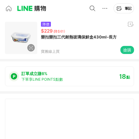
筆記
降價
$229
(降$61)
樂扣樂扣三代耐熱玻璃保鮮盒430ml-長方
搶購
寶雅線上買
訂單成立賺8%
18
點
下單享LINE POINTS點數