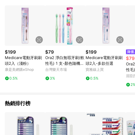
$199
$79
$199
Medicare電動牙刷刷
Ora2 淨白無瑕牙刷(軟
Medicare電動牙刷刷
$79
頭2入（淺粉）
性毛) 1 支-顏色隨機出
頭2入-多款任選
Ora
貨
康是美網購eShop
台灣樂天市場
寶雅線上買
性毛)
貨
屈臣氏
0.5%
3%
0.5%
2
熱銷排行榜