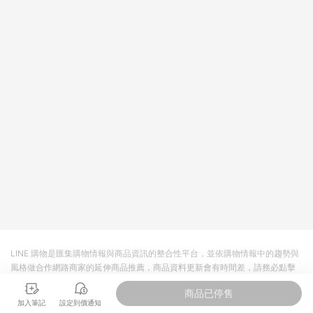
LINE 購物是匯集購物情報與商品資訊的整合性平台，並依購物情報中的趨勢與
風格做合作網路商家的延伸商品推薦，商品資料更新會有時間差，請務必點擊
商品至各合作網路商家，確認現售價與購物條件，一切資訊以合作廠商網頁為
商品已停售
準。
加入筆記
設定到價通知