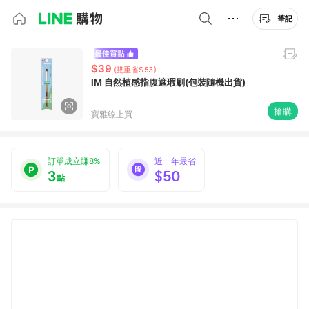
筆記
$39
(雙重省$53)
IM 自然植感指腹遮瑕刷(包裝隨機出貨)
搶購
寶雅線上買
訂單成立賺8%
近一年最省
3
$50
點