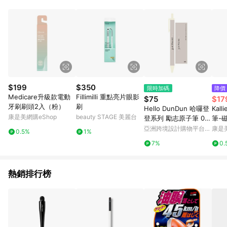
$199
$350
限時加碼
降價
Medicare升級款電動
Fillimilli 重點亮片眼影
$75
$17
牙刷刷頭2入（粉）
刷
Hello DunDun 哈囉登
Kall
康是美網購eShop
beauty STAGE 美麗台
登系列 勵志原子筆 09.
筆-
give thanks
亞洲跨境設計購物平台
康是美
0.5%
1%
Pinkoi
7%
0.
熱銷排行榜