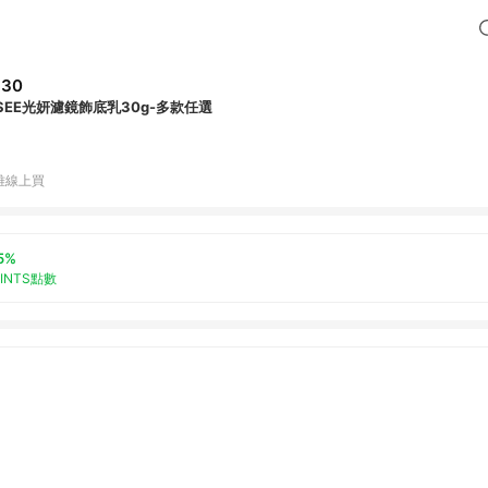
330
ISEE光妍濾鏡飾底乳30g-多款任選
雅線上買
5%
OINTS點數