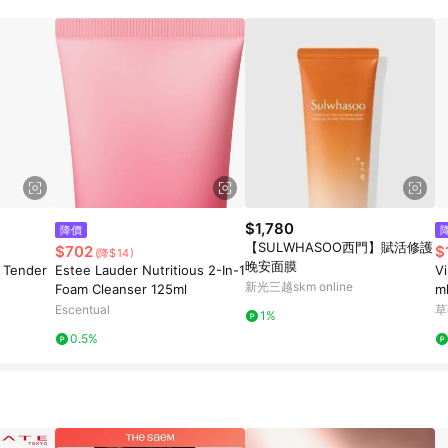
$1,780
降價
【SULWHASOO西門】賦活修護
$702
$
(降$14)
晚安面膜
Tender
Estee Lauder Nutritious 2-In-1
V
新光三越skm online
Foam Cleanser 125ml
m
Escentual
草
1%
0.5%