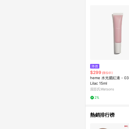
降價
$299
(降$61)
heme 水光腮紅液 - 03 
Lilac 15ml
屈臣氏Watsons
2%
熱銷排行榜