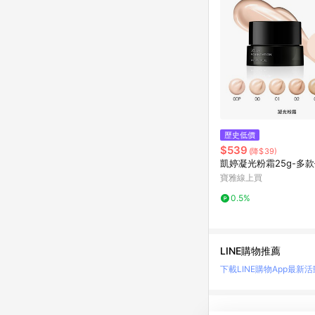
歷史低價
$539
(降$39)
凱婷凝光粉霜25g-多
寶雅線上買
0.5%
LINE購物推薦
下載LINE購物App
最新活