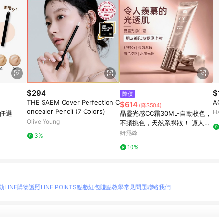
$294
$
降價
THE SAEM Cover Perfection C
A
$614
(降$504)
oncealer Pencil (7 Colors)
H
款任選
晶靈光感CC霜30ML-自動校色，
Olive Young
不須挑色，天然系裸妝！ 讓人羨
慕的光透肌 注意：買1送1組合請
妍霓絲
3%
點選1入規格中之【限定組】下單
10%
動
LINE購物護照
LINE POINTS點數紅包
賺點教學
常見問題
聯絡我們