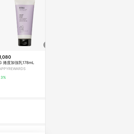
1,080
降價
降價
G 捲度加強乳178mL
$578
$503
(降$102)
(降$615
APPYREWARDS
MKUP賴床美白素顏霜30ML
【福利品專區
ML-自動校
寶雅線上買
3%
系裸妝！ 讓
妍霓絲
0.5%
下單即代表您
10%
效期，購買後