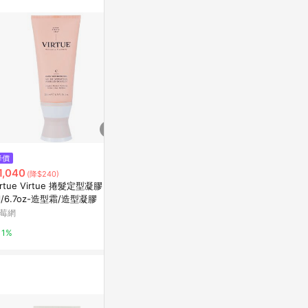
$650
$200
降價
活水酵能清透潔膚乳 100ml 效期
Virtue｜
1,040
(降$240)
至2027.03.25
2027/3/1)
irtue Virtue 捲髮定型凝膠 200
su:m37甦秘
hearth
l/6.7oz-造型霜/造型凝膠
莓網
5%
2%
1%