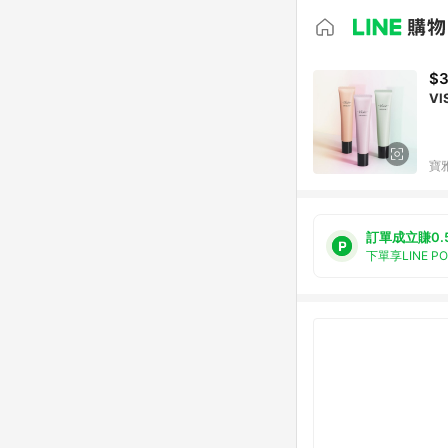
$
V
寶
訂單成立賺0.
下單享LINE P