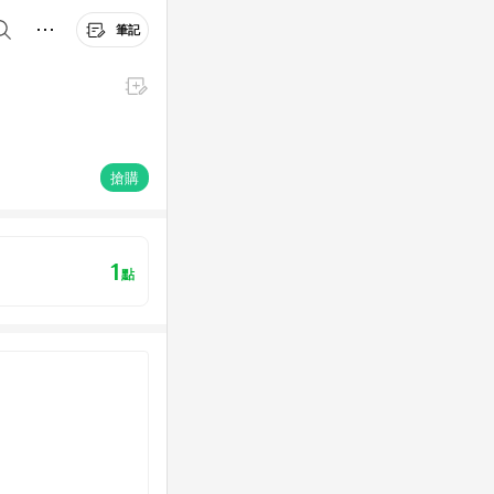
筆記
搶購
1
點