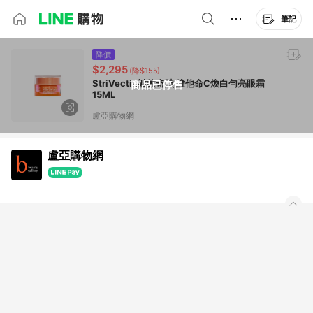
筆記
降價
$2,295
(降$155)
StriVectin皺效奇蹟 維他命C煥白勻亮眼霜
商品已停售
15ML
盧亞購物網
盧亞購物網