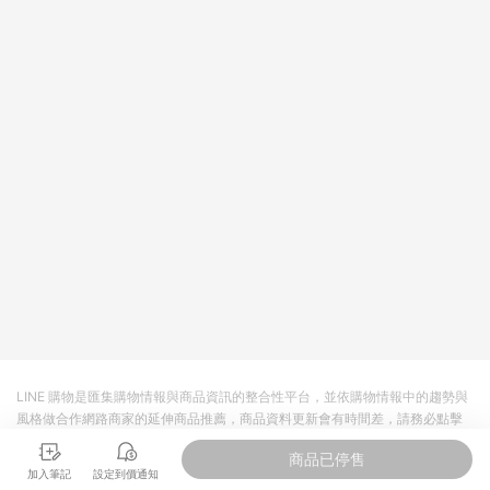
LINE 購物是匯集購物情報與商品資訊的整合性平台，並依購物情報中的趨勢與
風格做合作網路商家的延伸商品推薦，商品資料更新會有時間差，請務必點擊
商品至各合作網路商家，確認現售價與購物條件，一切資訊以合作廠商網頁為
商品已停售
準。
加入筆記
設定到價通知