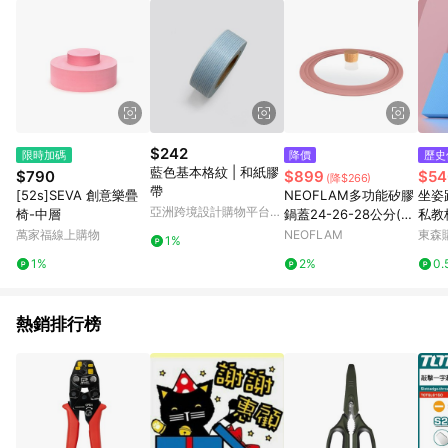
$242
限時加碼
降價
歷史
藍色基本格紋 | 和紙膠
$790
$899
$54
(降$266)
帶
[52s]SEVA 創意樂疊
NEOFLAM多功能矽膠
坐姿
亞洲跨境設計購物平台
椅-中層
鍋蓋24-26-28公分(粉
私教
Pinkoi
色)
手肘
萬家福線上購物
NEOFLAM
東森購
1%
1%
2%
0.
熱銷排行榜