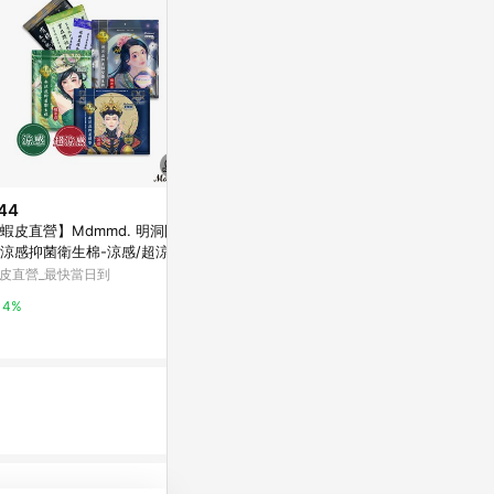
44
$49
降價
蝦皮直營】Mdmmd. 明洞國際
康乃馨超薄蝶型衛生棉/量多型/2
$139
(降$60)
涼感抑菌衛生棉-涼感/超涼感
5.5CM/16片/包
蘇菲彈力貼身
宮系列 日用/量多/夜用/夜用加
皮直營_最快當日到
史泰博台灣
28cm(4入)
/護墊/褲型衛生棉
寶雅線上買
4%
2%
0.5%