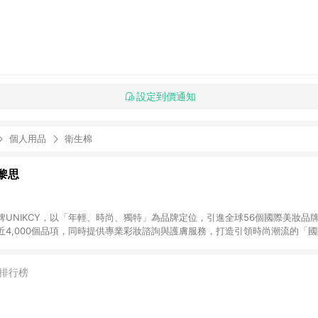
設定到價通知
個人用品
衛生棉
優黎思
牌UNIKCY，以「年輕、時尚、獨特」為品牌定位，引進全球56個國際美妝品
近4,000個品項，同時提供專業彩妝諮詢與護膚服務，打造引領時尚潮流的「
p下單，不符合LINE購物贈點資格。
排行榜