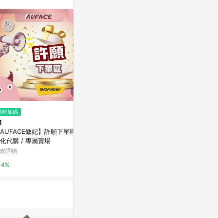
$85
限時加碼
歷史低價
15分鐘聊出好交情：66個開場、
1
$410
(降$850
提問、接話的超級說話術[二手書
AUFACE傲妃】許願下單區 客
船井®酸痛主
_良好]
Yahoo購物中心
化代購 / 專屬賣場
痛按摩機
皮購物
船井生醫
0%
4%
2%