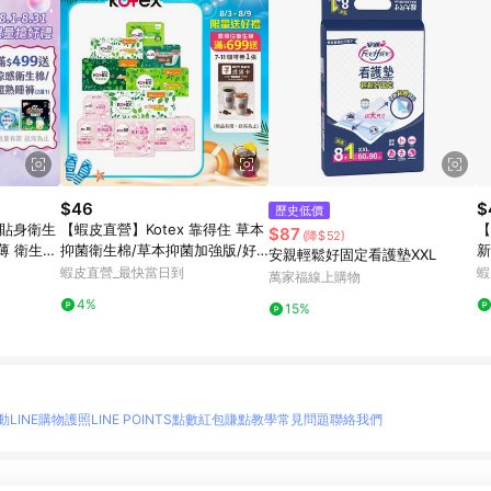
$46
$
歷史低價
力貼身衛生
【蝦皮直營】Kotex 靠得住 草本
【
$87
(降$52)
輕薄 衛生棉
抑菌衛生棉/草本抑菌加強版/好
新
安親輕鬆好固定看護墊XXL
菌PLUS+ 日用/夜用/護墊 乾爽新
後
蝦皮直營_最快當日到
蝦
萬家福線上購物
升級
長
4%
15%
動
LINE購物護照
LINE POINTS點數紅包
賺點教學
常見問題
聯絡我們