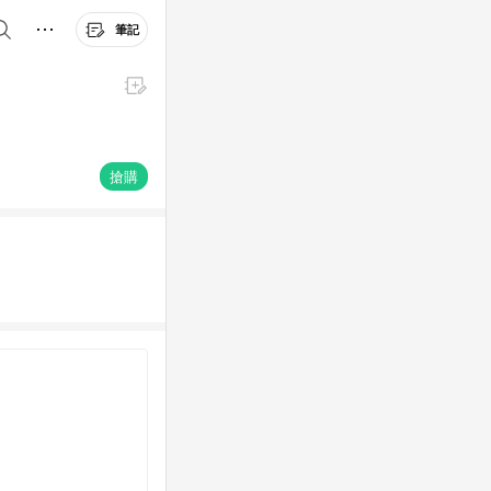
筆記
搶購