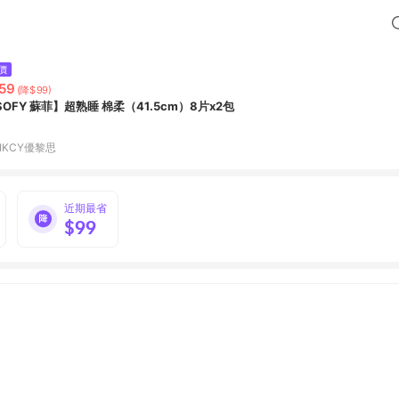
價
59
(降$99)
SOFY 蘇菲】超熟睡 棉柔（41.5cm）8片x2包
IKCY優黎思
近期最省
$99