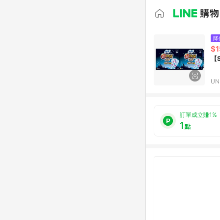
降
$1
【
UN
訂單成立賺1%
1
點