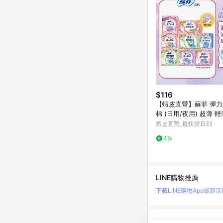
$116
【蝦皮直營】蘇菲 彈
棉 (日用/夜用) 超薄 
防漏 草本抑菌 量少型
蝦皮直營_最快當日到
4%
LINE購物推薦
下載LINE購物App
最新活