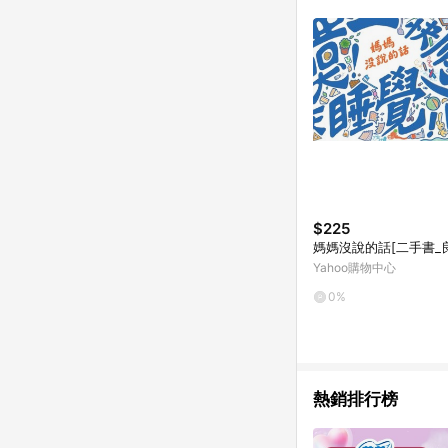
$225
媽媽沒說的話[二手書_
Yahoo購物中心
0%
熱銷排行榜