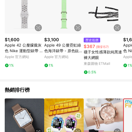
$1,600
$3,100
$1,
歷史低價
Apple 42 公釐朦朧灰
Apple 49 公釐霓虹綠
App
$367
(降$157)
色 Nike 運動型錶帶 -
色海洋錶帶 - 原色鈦金
色 N
襪子女性感薄款純黑連
M/L
屬外觀
S/M
Apple 官方網站
Apple 官方網站
App
褲大網眼
東森購物 ETMall
1%
1%
1
0.5%
熱銷排行榜