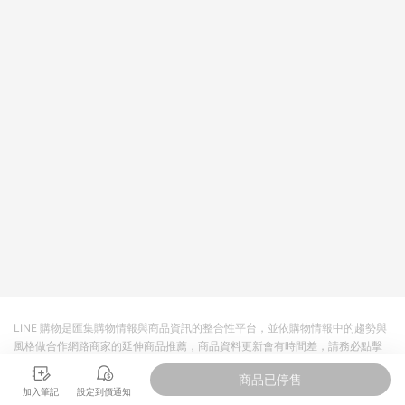
LINE 購物是匯集購物情報與商品資訊的整合性平台，並依購物情報中的趨勢與
風格做合作網路商家的延伸商品推薦，商品資料更新會有時間差，請務必點擊
商品至各合作網路商家，確認現售價與購物條件，一切資訊以合作廠商網頁為
商品已停售
準。
加入筆記
設定到價通知