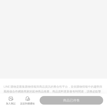
LINE 購物是匯集購物情報與商品資訊的整合性平台，並依購物情報中的趨勢與
風格做合作網路商家的延伸商品推薦，商品資料更新會有時間差，請務必點擊
商品至各合作網路商家，確認現售價與購物條件，一切資訊以合作廠商網頁為
商品已停售
準。
加入筆記
設定到價通知