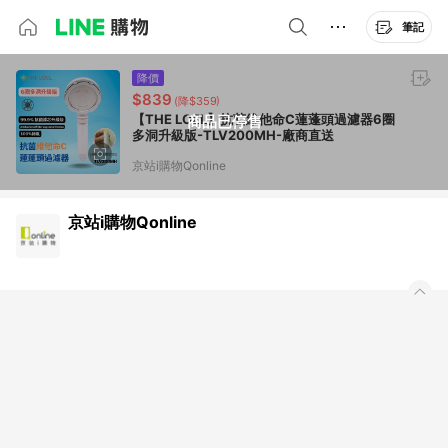
筆記
降價
$839
(降$359)
【THE LOEL】抗菌維他命C蓮蓬頭過濾器6圈
商品已停售
多洞升級版-TLV200MH-廠商直送
京站i購物Qonline
京站i購物Qonline