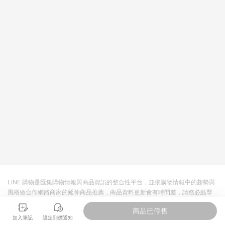
LINE 購物是匯集購物情報與商品資訊的整合性平台，並依購物情報中的趨勢與
風格做合作網路商家的延伸商品推薦，商品資料更新會有時間差，請務必點擊
商品至各合作網路商家，確認現售價與購物條件，一切資訊以合作廠商網頁為
商品已停售
準。
加入筆記
設定到價通知