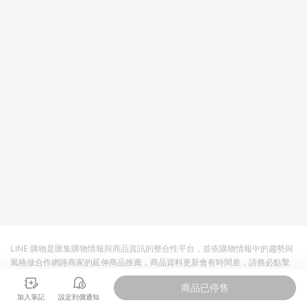
LINE 購物是匯集購物情報與商品資訊的整合性平台，並依購物情報中的趨勢與
風格做合作網路商家的延伸商品推薦，商品資料更新會有時間差，請務必點擊
商品至各合作網路商家，確認現售價與購物條件，一切資訊以合作廠商網頁為
商品已停售
準。
加入筆記
設定到價通知