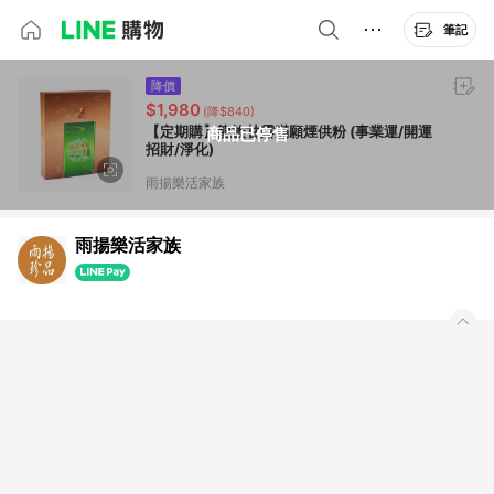
筆記
降價
$1,980
(降$840)
【定期購】龍族甘露滿願煙供粉 (事業運/開運
商品已停售
招財/淨化)
雨揚樂活家族
雨揚樂活家族